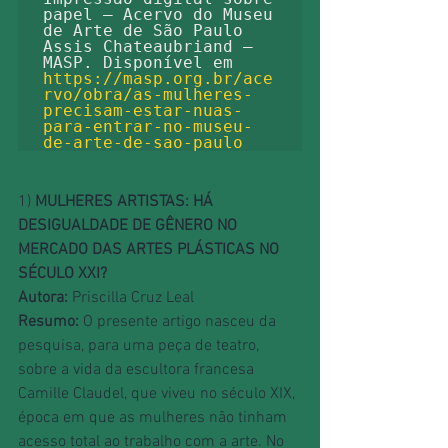
papel – Acervo do Museu 
de Arte de São Paulo 
Assis Chateaubriand – 
MASP. Disponível em 
https://masp.org.br/ace
rvo/obra/as-mulheres-
precisam-estar-nuas-
para-entrar-no-museu-
de-arte-de-sao-paulo
1) 
MULHERES ARTISTAS: HÁ 
DESIGUALDADE DE GÊNERO NO 
MERCADO DAS ARTES PLÁSTICAS NO 
SÉCULO XXI?
Autora:
 Priscilla Cruz Leal
Resumo:
 O presente artigo nasceu da 
pesquisa, para uma peça de teatro, 
sobre a vida da escultora francesa 
Camille Claudel, que viveu no século XIX, 
época em que as mulheres não tinham 
acesso total ao trabalho com a arte. No 