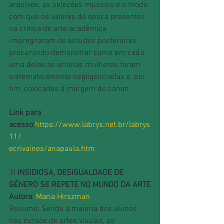
arquivos; as seleções museais e o modo 
com que os valores de época presentes 
na crítica de arte acadêmica 
impregnaram os estudos posteriores, 
procurando demonstrar como em cada 
uma delas as artistas mulheres foram 
sistematicamente negligenciadas e, por 
fim, colocadas à margem do cânon.
Link para 
acesso:
https://www.labrys.net.br/labrys
11/
ecrivaines/anapaula.htm
3)
 INSIDIOSA, DESIGUALDADE DE 
GÊNERO SE REPETE NO MUNDO DA ARTE
Autora
: 
Maria Hirszman
Resumo: Sendo a maioria dos alunos 
nos cursos de artes visuais, as 