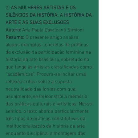
2)
 AS MULHERES ARTISTAS E OS 
SILÊNCIOS DA HISTÓRIA: A HISTÓRIA DA 
ARTE E AS SUAS EXCLUSÕES
Autora: 
Ana Paula Cavalcanti Simioni
Resumo: 
O presente artigo analisa 
alguns exemplos concretos de práticas 
de exclusão da participação feminina na 
história da arte brasileira, sobretudo no 
que tange às artistas classificadas como 
“acadêmicas”. Procura-se incitar uma 
reflexão crítica sobre a suposta 
neutralidade das fontes com que, 
usualmente, se (re)constrói a memória 
das práticas culturais e artísticas. Nesse 
sentido, o texto aborda particularmente 
três tipos de práticas constitutivas da 
institucionalização da história da arte 
enquanto disciplina: a montagem dos 