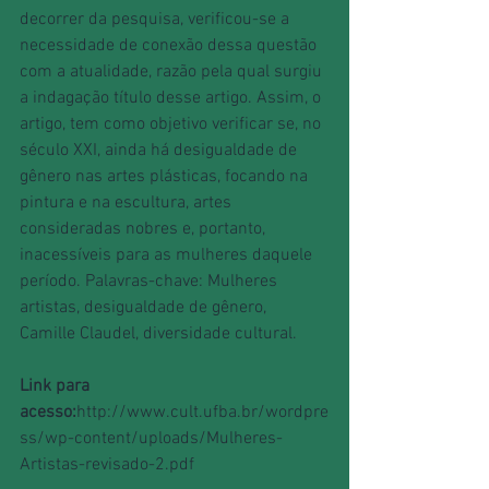
decorrer da pesquisa, verificou-se a 
necessidade de conexão dessa questão 
com a atualidade, razão pela qual surgiu 
a indagação título desse artigo. Assim, o 
artigo, tem como objetivo verificar se, no 
século XXI, ainda há desigualdade de 
gênero nas artes plásticas, focando na 
pintura e na escultura, artes 
consideradas nobres e, portanto, 
inacessíveis para as mulheres daquele 
período. Palavras-chave: Mulheres 
artistas, desigualdade de gênero, 
Camille Claudel, diversidade cultural.
Link para 
acesso:
http://www.cult.ufba.br/wordpre
ss/wp-content/uploads/Mulheres-
Artistas-revisado-2.pdf