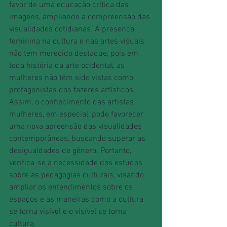
favor de uma educação crítica das 
imagens, ampliando a compreensão das 
visualidades cotidianas. A presença 
feminina na cultura e nas artes visuais 
não tem merecido destaque, pois em 
toda história da arte ocidental, as 
mulheres não têm sido vistas como 
protagonistas dos fazeres artísticos. 
Assim, o conhecimento das artistas 
mulheres, em especial, pode favorecer 
uma nova apreensão das visualidades 
contemporâneas, buscando superar as 
desigualdades de gênero. Portanto, 
verifica-se a necessidade dos estudos 
sobre as pedagogias culturais, visando 
ampliar os entendimentos sobre os 
espaços e as maneiras como a cultura 
se torna visível e o visível se torna 
cultura.