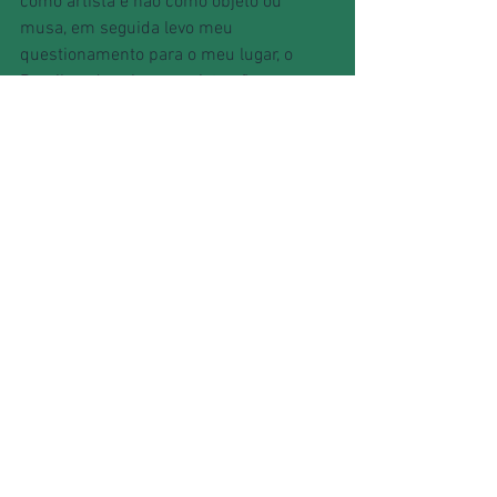
como artista e não como objeto ou 
musa, em seguida levo meu 
questionamento para o meu lugar, o 
Brasil, onde vejo que existe não apenas 
o ocultamento da mulher/artista, mas 
da artista nordestina.
Link para 
acesso:
http://periodicos.urca.br/ojs/ind
ex.php/cadernos/
article/view/1702
Ver tudo
Posts recentes