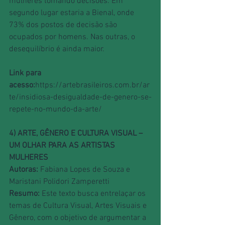
mulheres tomando decisões. Em 
segundo lugar estaria a Bienal, onde 
73% dos postos de decisão são 
ocupados por homens. Nas outras, o 
desequilíbrio é ainda maior.
Link para 
acesso:
https://artebrasileiros.com.br/ar
te/insidiosa-desigualdade-de-genero-se-
repete-no-mundo-da-arte/
4) ARTE, GÊNERO E CULTURA VISUAL – 
UM OLHAR PARA AS ARTISTAS 
MULHERES
Autoras:
 Fabiana Lopes de Souza e 
Maristani Polidori Zamperetti
Resumo:
 Este texto busca entrelaçar os 
temas de Cultura Visual, Artes Visuais e 
Gênero, com o objetivo de argumentar a 