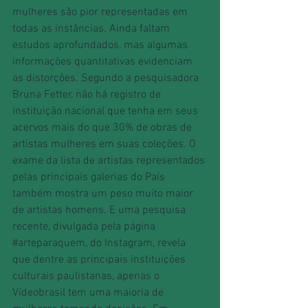
mulheres são pior representadas em 
todas as instâncias. Ainda faltam 
estudos aprofundados, mas algumas 
informações quantitativas evidenciam 
as distorções. Segundo a pesquisadora 
Bruna Fetter, não há registro de 
instituição nacional que tenha em seus 
acervos mais do que 30% de obras de 
artistas mulheres em suas coleções. O 
exame da lista de artistas representados 
pelas principais galerias do País 
também mostra um peso muito maior 
de artistas homens. E uma pesquisa 
recente, divulgada pela página 
#arteparaquem
, do Instagram, revela 
que dentre as principais instituições 
culturais paulistanas, apenas o 
Vídeobrasil tem uma maioria de 