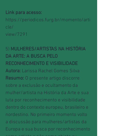
Link para acesso: 
https://periodicos.furg.br/momento/arti
cle/
view/7291
5) 
MULHERES/ARTISTAS NA HISTÓRIA 
DA ARTE: A BUSCA PELO 
RECONHECIMENTO E VISIBILIDADE
Autora:
 Larissa Rachel Gomes Silva
Resumo:
 O presente artigo discorre 
sobre a exclusão e ocultamento da 
mulher/artista na História da Arte e sua 
luta por reconhecimento e visibilidade 
dentro do contexto europeu, brasileiro e 
nordestino. No primeiro momento volto 
a discussão para mulheres/artistas da 
Europa e sua busca por reconhecimento 