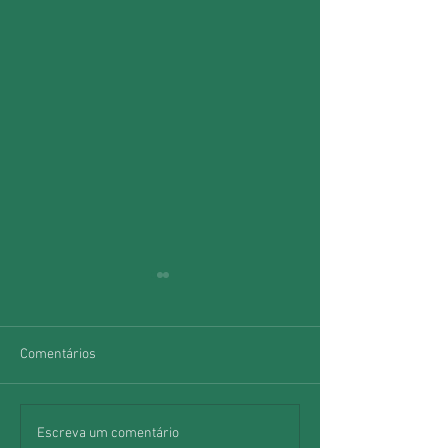
Comentários
MAR inaugura exposição
Instituto Artistas
Escreva um comentário