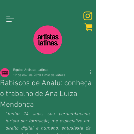
Equipe Artistas Latinas
12 de nov. de 2020
1 min de leitura
Rabiscos de Analu: conheça
o trabalho de Ana Luiza
Mendonça
"Tenho 24 anos, sou pernambucana, 
jurista por formação, me especializo em 
direito digital e humano, entusiasta da 