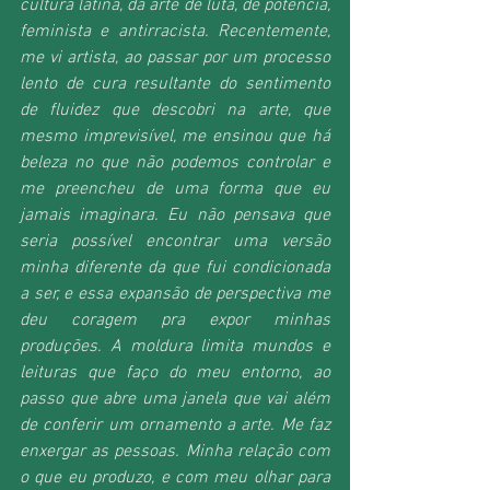
cultura latina, da arte de luta, de potência, 
feminista e antirracista. Recentemente, 
me vi artista, ao passar por um processo 
lento de cura resultante do sentimento 
de fluidez que descobri na arte, que 
mesmo imprevisível, me ensinou que há 
beleza no que não podemos controlar e 
me preencheu de uma forma que eu 
jamais imaginara. Eu não pensava que 
seria possível encontrar uma versão 
minha diferente da que fui condicionada 
a ser, e essa expansão de perspectiva me 
deu coragem pra expor minhas 
produções. A moldura limita mundos e 
leituras que faço do meu entorno, ao 
passo que abre uma janela que vai além 
de conferir um ornamento a arte. Me faz 
enxergar as pessoas. Minha relação com 
o que eu produzo, e com meu olhar para 