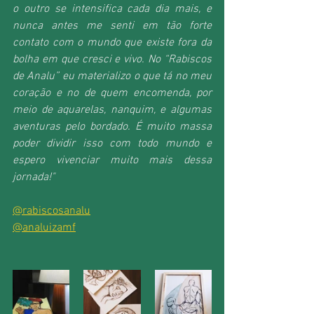
o outro se intensifica cada dia mais, e 
nunca antes me senti em tão forte 
contato com o mundo que existe fora da 
bolha em que cresci e vivo. No “Rabiscos 
de Analu” eu materializo o que tá no meu 
coração e no de quem encomenda, por 
meio de aquarelas, nanquim, e algumas 
aventuras pelo bordado. É muito massa 
poder dividir isso com todo mundo e 
espero vivenciar muito mais dessa 
jornada!"
@rabiscosanalu
@analuizamf