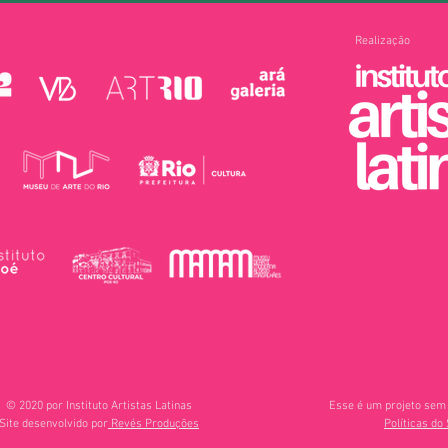
Realização
© 2020 por Instituto Artistas Latinas
Esse é um projeto sem 
Site desenvolvido por
Revés Produções
Políticas do 