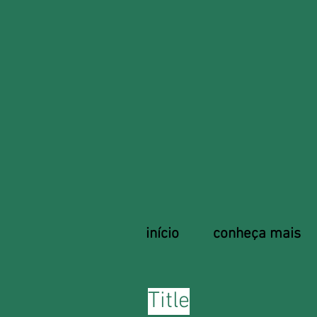
início
conheça mais
Title