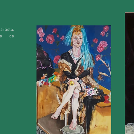
rtista,
fia da