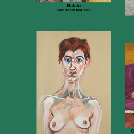
Batato
Óleo sobre tela 1989
G