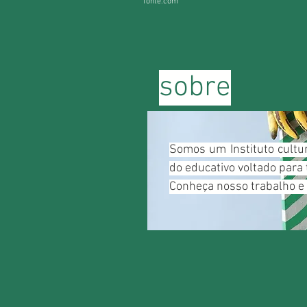
fonte.com
sobre
Somos um Instituto cultu
do educativo voltado para 
Conheça nosso trabalho e