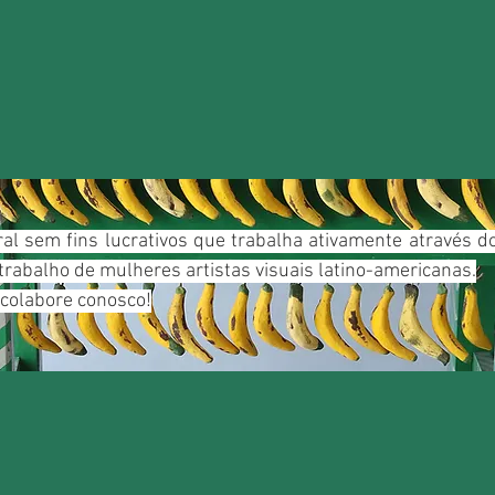
ral sem fins lucrativos que trabalha ativamente através 
trabalho de mulheres artistas visuais latino-americanas.
 colabore conosco!