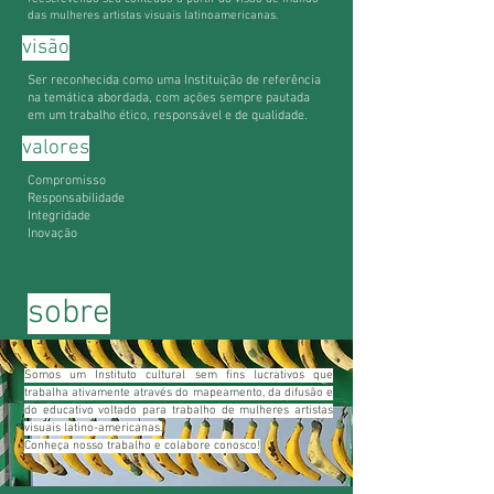
das mulheres artistas visuais latinoamericanas.
visão
Ser reconhecida como uma Instituição de referência
na temática abordada, com ações sempre pautada
em um trabalho ético, responsável e de qualidade.
valores
Compromisso
Responsabilidade
Integridade
Inovação
sobre
Somos um Instituto cultural sem fins lucrativos que
trabalha ativamente através do mapeamento, da difusão e
do educativo voltado para trabalho de mulheres artistas
visuais latino-americanas.
Conheça nosso trabalho e colabore conosco!