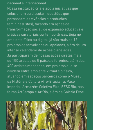
nacional e internacional.
Nossa instituição cria e apoia iniciativas que
solucionem ou discutam questões que
perpassam as vivências e produções
femininas(istas), focando em ações de
transformação social, de expansão educativa e
práticas curatoriais contemporâneas. Seja no
ambiente físico ou digital, já são mais de 15
projetos desenvolvidos ou apoiados, além de um
intenso calendário de ações planejadas.
Já participaram de nossas ações diretas mais
de 150 artistas de 5 países diferentes, além das
400 artistas mapeadas, em projetos que se
dividem entre ambiente virtual e o físico,
atuando em espaços parceiros como o Museu
da História e Cultura Afro-Brasileira, Paço
Imperial, Armazém Coletivo Elza, SESC Rio, nas
feiras ArtSampa e ArtRio, além da Galeria Evoé.