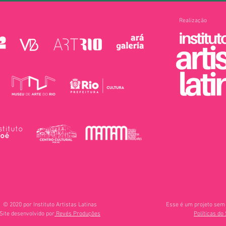
Realização
© 2020 por Instituto Artistas Latinas
Esse é um projeto sem 
Site desenvolvido por
Revés Produções
Políticas do 