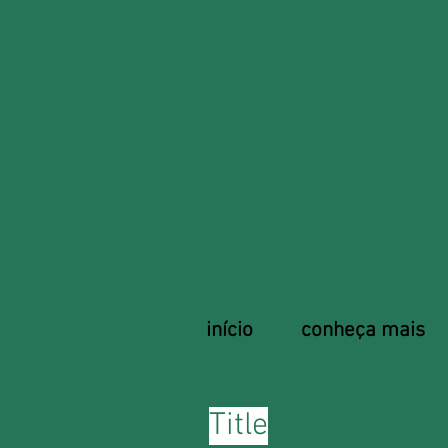
início
conheça mais
Title