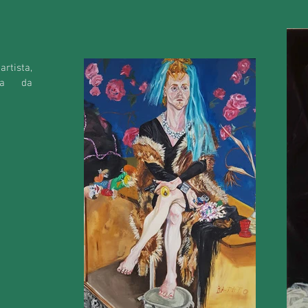
rtista,
fia da