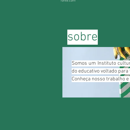
fonte.com
sobre
Somos um Instituto cultu
do educativo voltado para 
Conheça nosso trabalho e