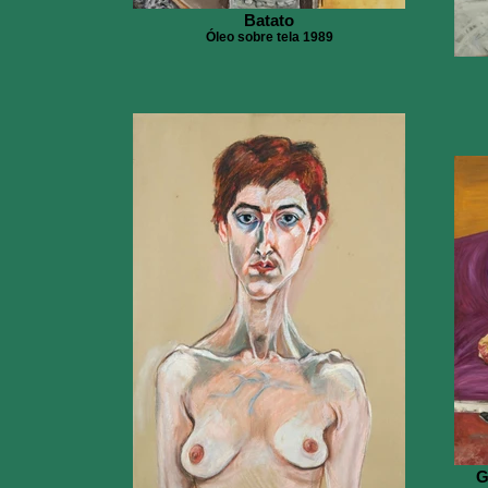
Batato
Óleo sobre tela 1989
G