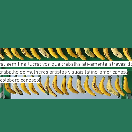
ral sem fins lucrativos que trabalha ativamente através 
trabalho de mulheres artistas visuais latino-americanas.
 colabore conosco!