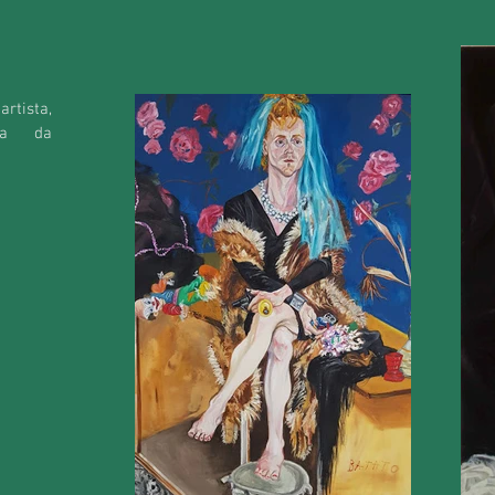
rtista,
fia da