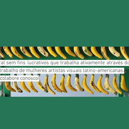
ral sem fins lucrativos que trabalha ativamente através 
trabalho de mulheres artistas visuais latino-americanas.
 colabore conosco!