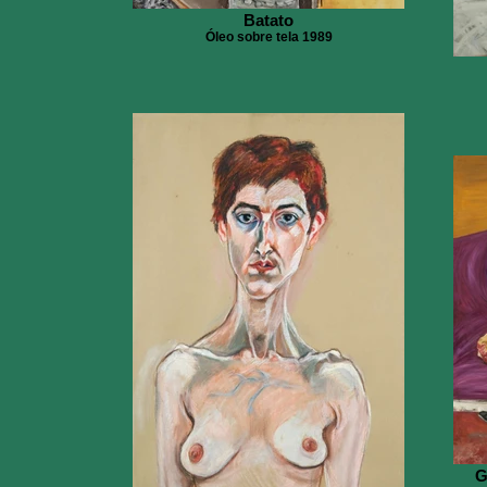
Batato
Óleo sobre tela 1989
G