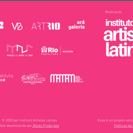
Realização
© 2020 por Instituto Artistas Latinas
Esse é um projeto sem 
Site desenvolvido por
Revés Produções
Políticas do 