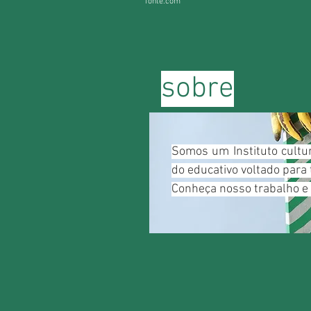
fonte.com
sobre
Somos um Instituto cultu
do educativo voltado para 
Conheça nosso trabalho e