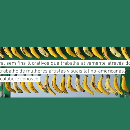
ral sem fins lucrativos que trabalha ativamente através 
trabalho de mulheres artistas visuais latino-americanas.
 colabore conosco!