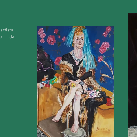
rtista,
fia da