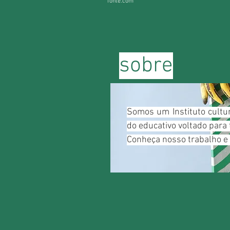
fonte.com
sobre
Somos um Instituto cultu
do educativo voltado para 
Conheça nosso trabalho e