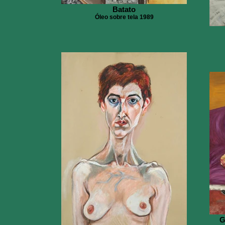
Batato
Óleo sobre tela 1989
G