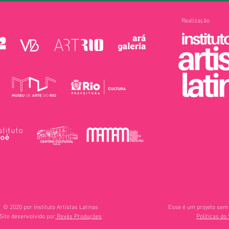
Realização
© 2020 por Instituto Artistas Latinas
Esse é um projeto sem 
Site desenvolvido por
Revés Produções
Políticas do 