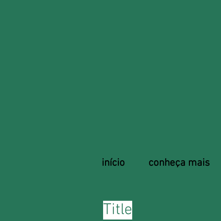
início
conheça mais
Title