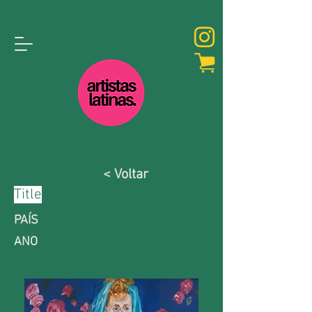
< Voltar
Title
PAÍS
ANO