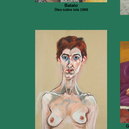
Batato
Óleo sobre tela 1989
G