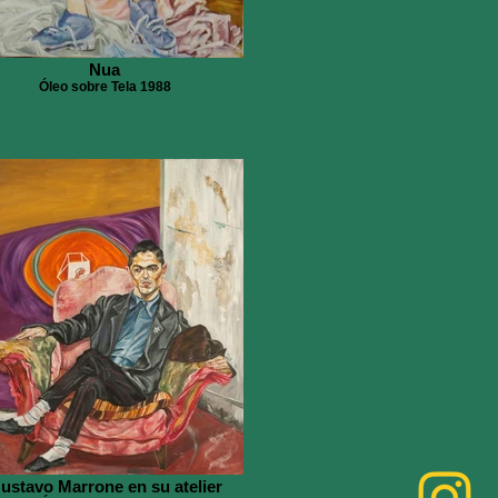
Nua
Óleo sobre Tela 1988
ustavo Marrone en su atelier