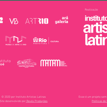
Realização
© 2020 por Instituto Artistas Latinas
Esse é um projeto sem 
Site desenvolvido por
Revés Produções
Políticas do 