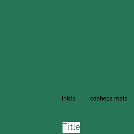
início
conheça mais
Title