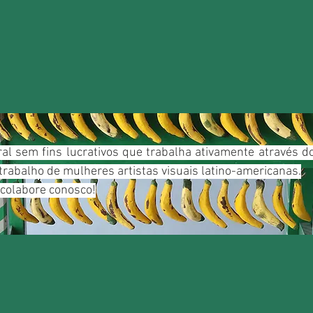
ral sem fins lucrativos que trabalha ativamente através 
trabalho de mulheres artistas visuais latino-americanas.
 colabore conosco!