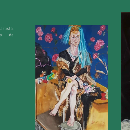
rtista,
fia da