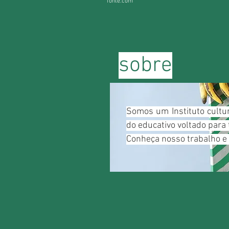
fonte.com
sobre
Somos um Instituto cultu
do educativo voltado para 
Conheça nosso trabalho e