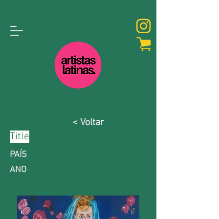
< Voltar
Title
PAÍS
ANO