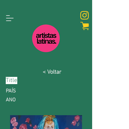
< Voltar
Title
PAÍS
ANO