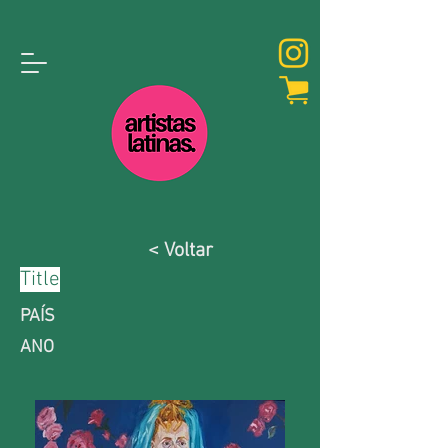
< Voltar
Title
PAÍS
ANO