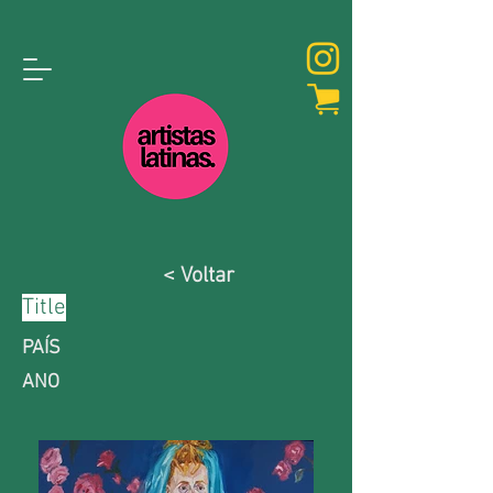
< Voltar
Title
PAÍS
ANO