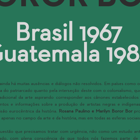
Brasil 1967
uatemala 19
 ainda há muitas ausências e diálogos não resolvidos. Em países como 
cia do patriarcado quanto pela interseção deste com o colonialismo, 
radicional da arte aspirando corresponder aos cânones estabelecido
tos e informações sobre a produção de artistas negras e indígen
ão eurocêntrica da história.
Rosana Paulino e Marilyn Boror Bor
pro
apenas no campo da arte e da história, mas em todas as esferas sociais
uestão que precisamos tratar com urgência, não como um estudo an
ado, com plena consciência de que todos nós fazemos parte de