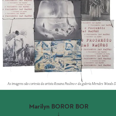
As imagens são cortesia da artista Rosana Paulino e da galeria Mendes Woods
Marilyn BOROR BOR
↓