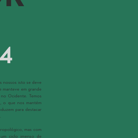
84
os nossos isto se deve
que manteve em grande
s no Ocidente. Temos
as, o que nos mantém
duzem para destacar
.
tropológico, mas com
 um ciclo imenso de