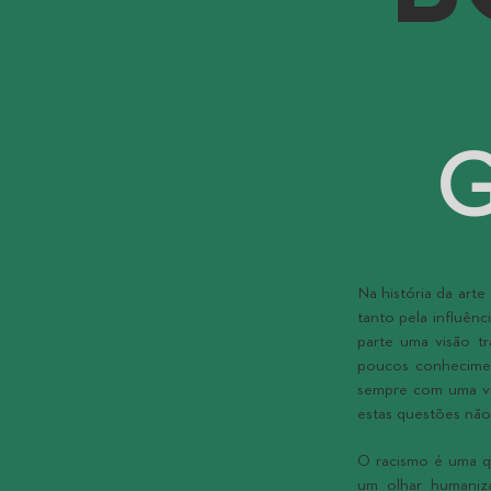
G
Na história da arte
tanto pela influên
parte uma visão t
poucos conhecimen
sempre com uma vis
estas questões não 
O racismo é uma q
um olhar humaniz