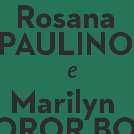
Rosana
PAULINO
e
Marilyn
OROR B