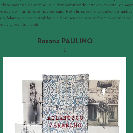
melhor maneira de rompê-lo é democratizando através da arte, da aç
visões de mundo que nos cercam. Refletir sobre o trabalho de ambas a
do falamos de ancestralidade e herança não nos referimos apenas ao 
ria viva na atualidade.
Rosana PAULINO
↓