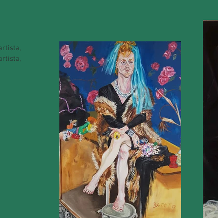
rtista,
rtista,