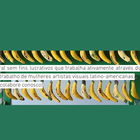
ral sem fins lucrativos que trabalha ativamente através 
trabalho de mulheres artistas visuais latino-americanas.
 colabore conosco!