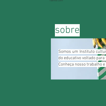
fuente.com
sobre
Somos um Instituto cultu
do educativo voltado para 
Conheça nosso trabalho e