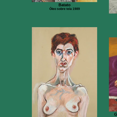
Batato
Óleo sobre tela 1989
G