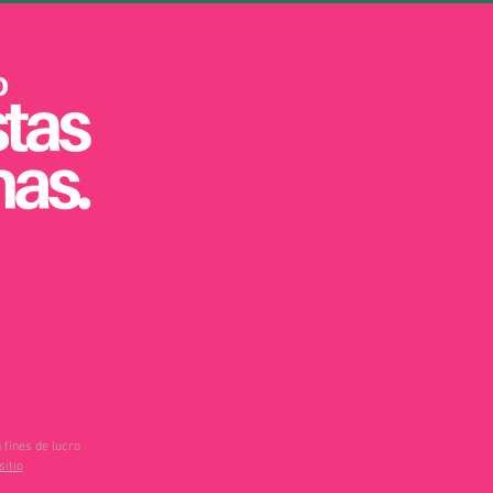
 fines de lucro
sitio