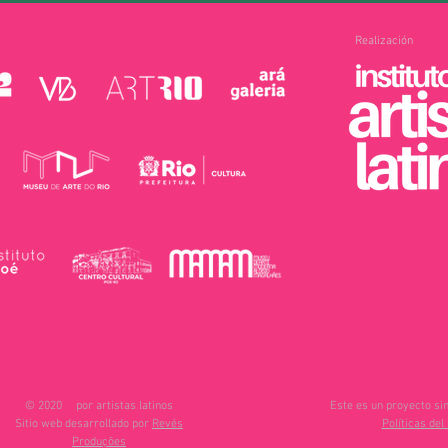
Realización
© 2020
por artistas latinos
Este es un proyecto sin
Sitio web desarrollado por
Revés
Políticas del 
Produções