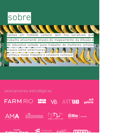
sobre
Somos um Instituto cultural sem fins lucrativos que
trabalha ativamente através do mapeamento, da difusão e
do educativo voltado para trabalho de mulheres artistas
visuais latino-americanas.
Conheça nosso trabalho e colabore conosco!
asociaciones estratégicas