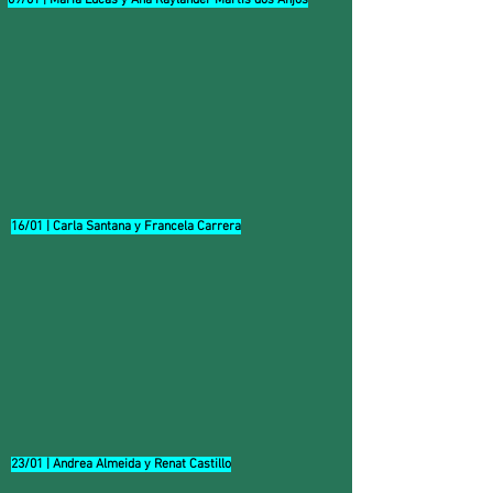
09/01 | María Lucas y Ana Raylander Martis dos Anjos
16/01 | Carla Santana y Francela Carrera
23/01 | Andrea Almeida y Renat Castillo