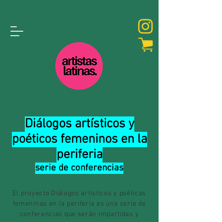
Diálogos artísticos y
poéticos femeninos en la
periferia
serie de conferencias
El proyecto Diálogos artísticos y poéticas
femeninas en la periferia es una serie de
conferencias que serán impartidas y