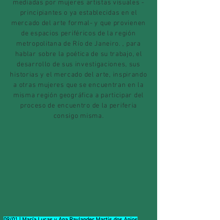
mediadas por mujeres artistas visuales -
principiantes o ya establecidas en el
mercado del arte formal- y que provienen
de espacios periféricos de la región
metropolitana de Río de Janeiro. , para
hablar sobre la poética de su trabajo, el
desarrollo de sus investigaciones, sus
historias y el mercado del arte, inspirando
a otras mujeres que se encuentran en la
misma región geográfica a participar del
proceso de encuentro de la periferia
consigo misma.