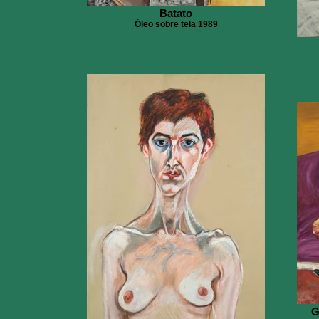
Batato
Óleo sobre tela 1989
G