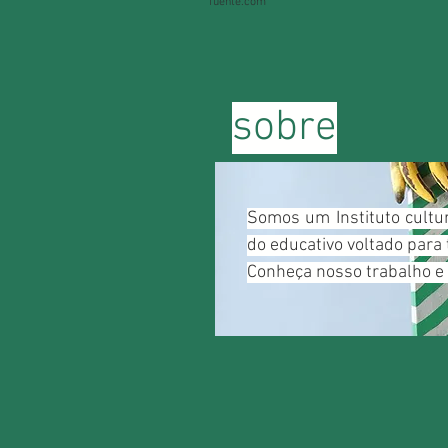
fuente.com
sobre
Somos um Instituto cultu
do educativo voltado para 
Conheça nosso trabalho e