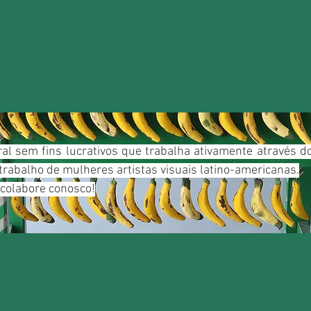
ral sem fins lucrativos que trabalha ativamente através 
trabalho de mulheres artistas visuais latino-americanas.
 colabore conosco!