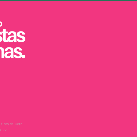
 fines de lucro
sitio