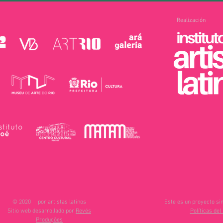
Realización
© 2020
por artistas latinos
Este es un proyecto sin
Sitio web desarrollado por
Revés
Políticas del 
Produções