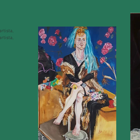
rtista,
rtista,