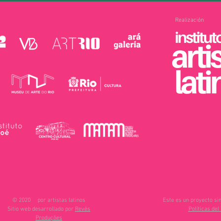
Realización
© 2020
por artistas latinos
Este es un proyecto sin
Sitio web desarrollado por
Revés
Políticas del 
Produções