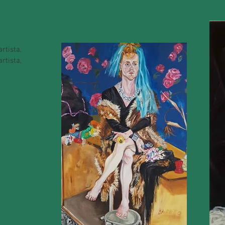
rtista,
rtista,