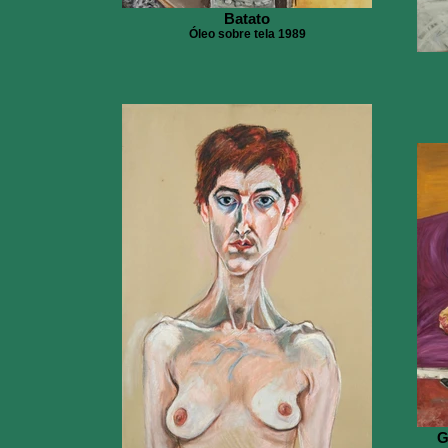
Batato
Óleo sobre tela 1989
G