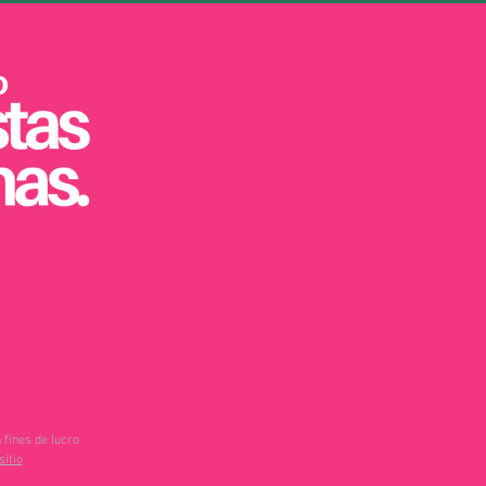
 fines de lucro
sitio