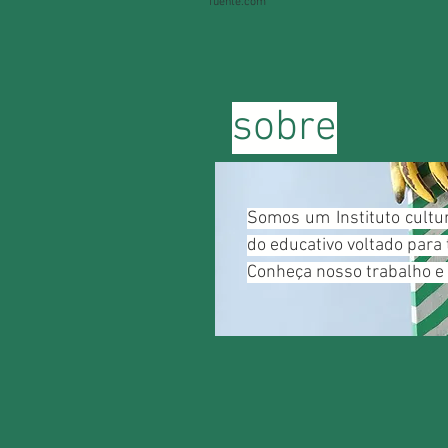
fuente.com
sobre
Somos um Instituto cultu
do educativo voltado para 
Conheça nosso trabalho e