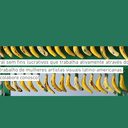
ral sem fins lucrativos que trabalha ativamente através 
trabalho de mulheres artistas visuais latino-americanas.
 colabore conosco!