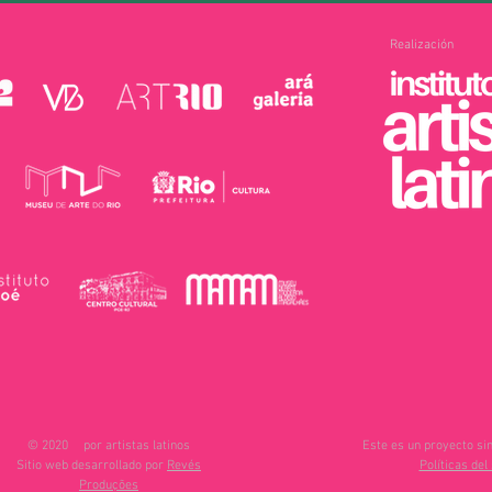
Realización
© 2020
por artistas latinos
Este es un proyecto sin
Sitio web desarrollado por
Revés
Políticas del 
Produções