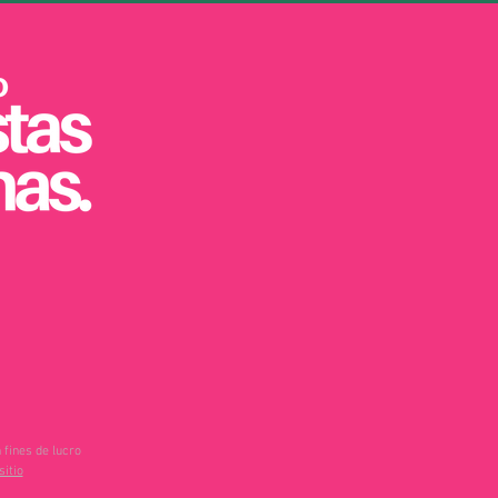
 fines de lucro
sitio