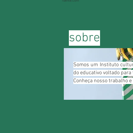
fuente.com
sobre
Somos um Instituto cultu
do educativo voltado para 
Conheça nosso trabalho e