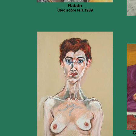
Batato
Óleo sobre tela 1989
G