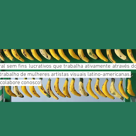
ral sem fins lucrativos que trabalha ativamente através 
trabalho de mulheres artistas visuais latino-americanas.
 colabore conosco!