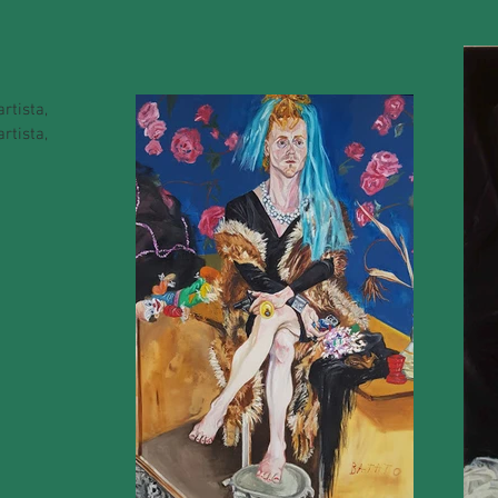
rtista,
rtista,