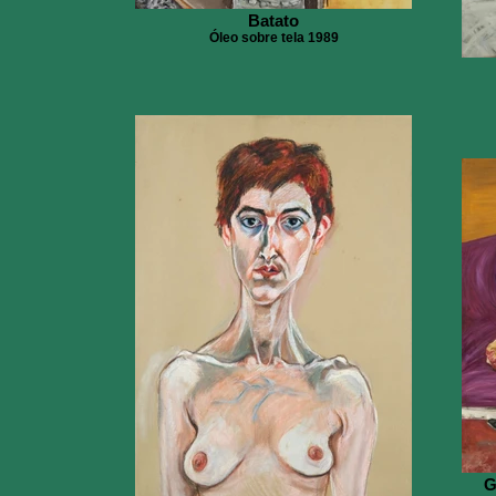
Batato
Óleo sobre tela 1989
G