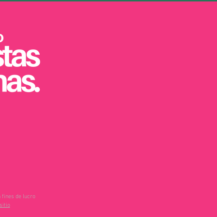
 fines de lucro
sitio