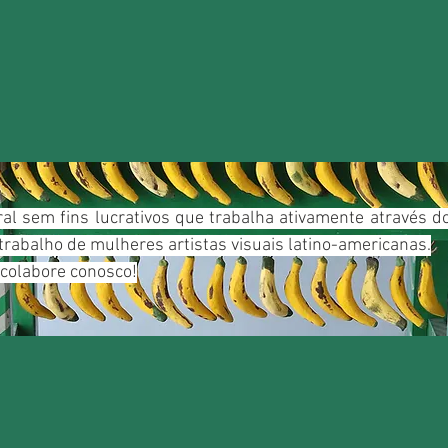
ral sem fins lucrativos que trabalha ativamente através 
trabalho de mulheres artistas visuais latino-americanas.
 colabore conosco!