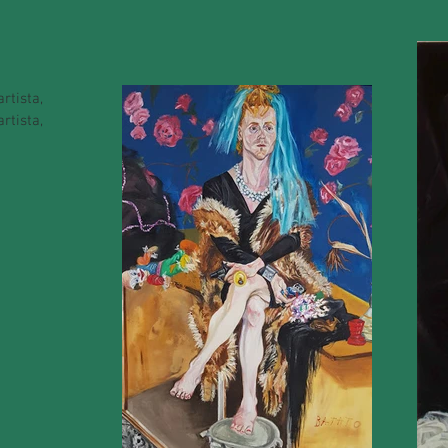
rtista,
rtista,