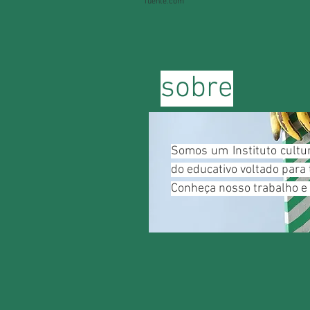
fuente.com
sobre
Somos um Instituto cultu
do educativo voltado para 
Conheça nosso trabalho e