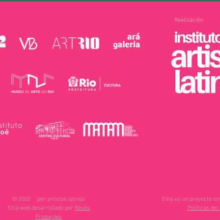
Realización
© 2020
por artistas latinos
Este es un proyecto sin
Sitio web desarrollado por
Revés
Políticas del 
Produções