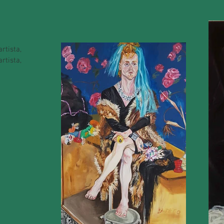
rtista,
rtista,