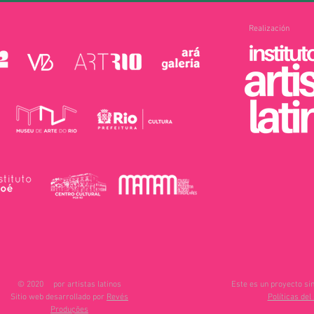
Realización
© 2020
por artistas latinos
Este es un proyecto sin
Sitio web desarrollado por
Revés
Políticas del 
Produções