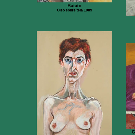
Batato
Óleo sobre tela 1989
G