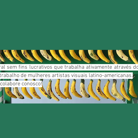
ral sem fins lucrativos que trabalha ativamente através 
trabalho de mulheres artistas visuais latino-americanas.
 colabore conosco!