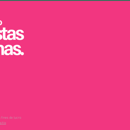
 fines de lucro
sitio