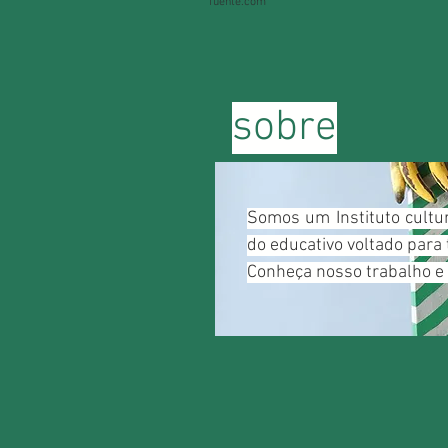
fuente.com
sobre
Somos um Instituto cultu
do educativo voltado para 
Conheça nosso trabalho e