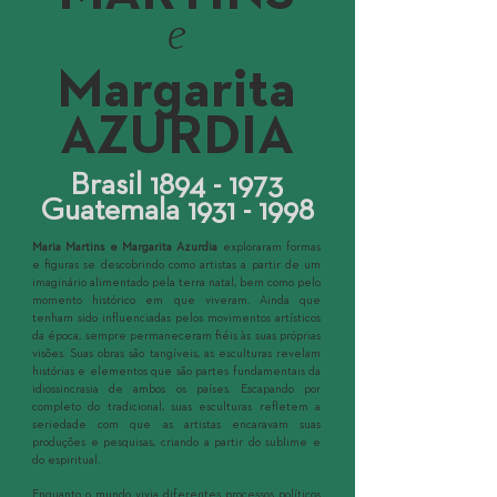
e
Margarita
AZURDIA
Brasil
1894 - 1973
Guatemala
1931 - 1998
Maria Martins e Margarita Azurdia
exploraram formas
e figuras se descobrindo como artistas a partir de um
imaginário alimentado pela terra natal, bem como pelo
momento histórico em que viveram. Ainda que
tenham sido influenciadas pelos movimentos artísticos
da época, sempre permaneceram fiéis às suas próprias
visões. Suas obras são tangíveis, as esculturas revelam
histórias e elementos que são partes fundamentais da
idiossincrasia de ambos os países. Escapando por
completo do tradicional, suas esculturas refletem a
seriedade com que as artistas encaravam suas
produções e pesquisas, criando a partir do sublime e
do espiritual.
Enquanto o mundo vivia diferentes processos políticos