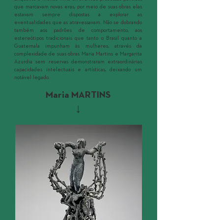
que marcavam novas eras, por meio de suas obras elas
estavam sempre dispostas a explorar as
eventualidades que as atravessavam. Não se dobrando
também aos padrões de comportamento, aos
estereótipos tradicionais que tanto o Brasil quanto a
Guatemala impunham às mulheres, através da
complexidade de suas obras Maria Martins e Margarita
Azurdia sem reservas demonstraram extraordinárias
capacidades intelectuais e artísticas, deixando um
notável legado.
Maria MARTINS
↓