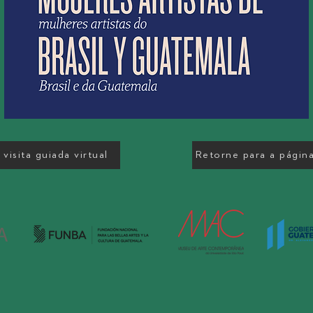
visita guiada virtual
Retorne para a página