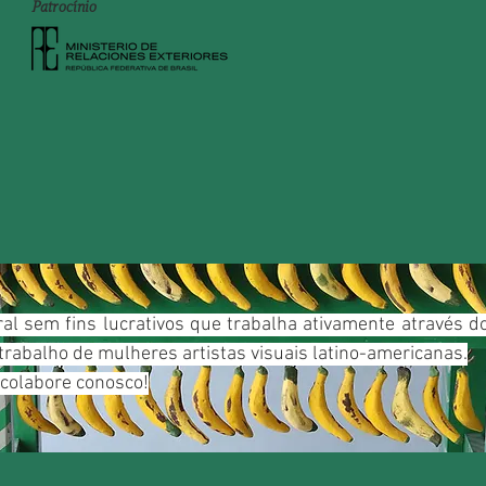
Patrocínio
ral sem fins lucrativos que trabalha ativamente através 
trabalho de mulheres artistas visuais latino-americanas.
 colabore conosco!