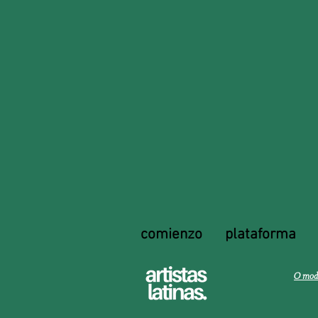
comienzo
plataforma
O mode