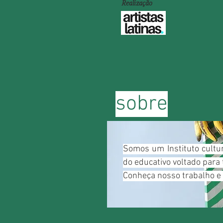
Realização
sobre
Somos um Instituto cultu
do educativo voltado para 
Conheça nosso trabalho e