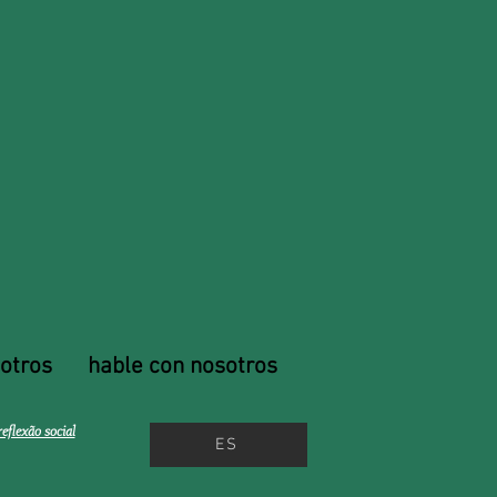
otros
hable con nosotros
flexão social
ES