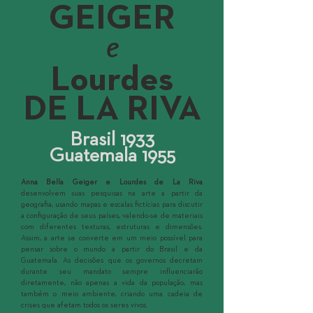
GEIGER
e
Lourdes
DE LA RIVA
Brasil 1933
Guatemala 1955
Anna Bella Geiger e Lourdes de La Riva
desenvolvem suas pesquisas na arte a partir da
geografia, usando mapas e escalas fictícias para discutir
a configuração de seus países, valendo-se de materiais
com diferentes texturas, estruturas e dimensões.
Assim, a arte se converte em um meio possível para
pensar sobre o mundo a partir do Brasil e da
Guatemala. As decisões que os governos decretam
durante seu mandato sempre influenciarão
diretamente, não apenas a vida da população, mas
também o meio ambiente, criando uma cadeia de
crises que afetam todos os seres vivos.