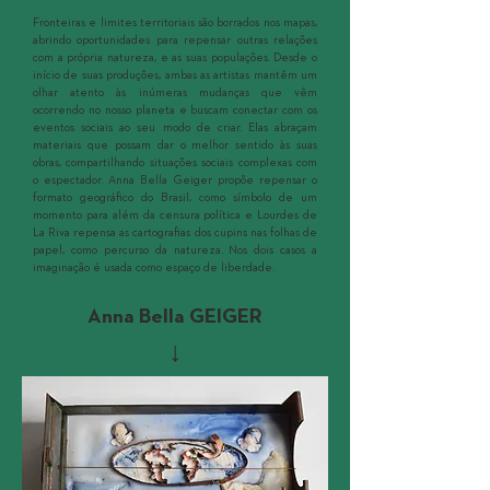
Fronteiras e limites territoriais são borrados nos mapas,
abrindo oportunidades para repensar outras relações
com a própria natureza, e as suas populações. Desde o
início de suas produções, ambas as artistas mantêm um
olhar atento às inúmeras mudanças que vêm
ocorrendo no nosso planeta e buscam conectar com os
eventos sociais ao seu modo de criar. Elas abraçam
materiais que possam dar o melhor sentido às suas
obras, compartilhando situações sociais complexas com
o espectador. Anna Bella Geiger propõe repensar o
formato geográfico do Brasil, como símbolo de um
momento para além da censura política e Lourdes de
La Riva repensa as cartografias dos cupins nas folhas de
papel, como percurso da natureza. Nos dois casos a
imaginação é usada como espaço de liberdade.
Anna Bella GEIGER
↓