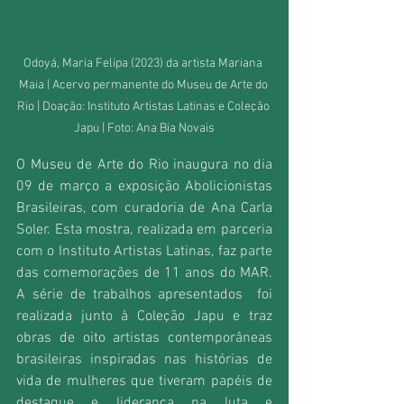
Odoyá, Maria Felipa (2023) da artista Mariana 
Maia | Acervo permanente do Museu de Arte do 
Rio | Doação: Instituto Artistas Latinas e Coleção 
Japu | Foto: Ana Bia Novais
O Museu de Arte do Rio inaugura no dia 
09 de março a exposição Abolicionistas 
Brasileiras, com curadoria de Ana Carla 
Soler. Esta mostra, realizada em parceria 
com o Instituto Artistas Latinas, faz parte 
das comemorações de 11 anos do MAR. 
A série de trabalhos apresentados  foi 
realizada junto à Coleção Japu e traz 
obras de oito artistas contemporâneas 
brasileiras inspiradas nas histórias de 
vida de mulheres que tiveram papéis de 
destaque e liderança na luta e 