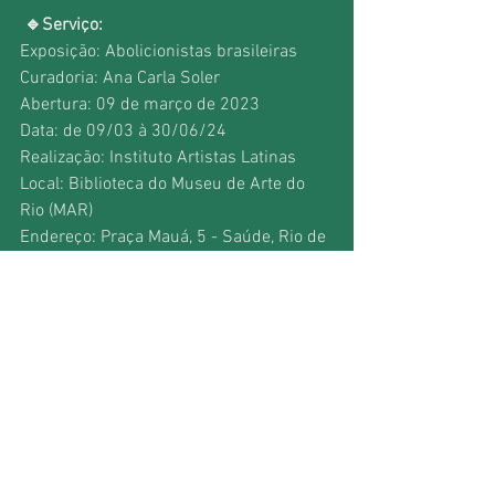
🔹Serviço: 
Exposição: Abolicionistas brasileiras
Curadoria: Ana Carla Soler
Abertura: 09 de março de 2023
Data: de 09/03 à 30/06/24
Realização: Instituto Artistas Latinas
Local: Biblioteca do Museu de Arte do 
Rio (MAR)
Endereço: Praça Mauá, 5 - Saúde, Rio de 
Janeiro - RJ
Visitação gratuita
Ver tudo