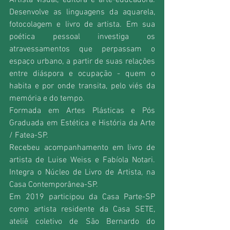
Artista visual, editora e arte-educadora. 
Desenvolve as linguagens da aquarela, 
fotocolagem e livro de artista. Em sua 
poética pessoal investiga os 
atravessamentos que perpassam o 
espaço urbano, a partir de suas relações 
entre diáspora e ocupação - quem o 
habita e por onde transita, pelo viés da 
memória e do tempo.
Formada em Artes Plásticas e Pós 
Graduada em Estética e História da Arte 
/ Fatea-SP.
Recebeu acompanhamento em livro de 
artista de Luise Weiss e Fabíola Notari. 
Integra o Núcleo de Livro de Artista, na 
Casa Contemporânea-SP.
Em 2019 participou da Casa Parte-SP 
como artista residente da Casa SETE, 
ateliê coletivo de São Bernardo do 