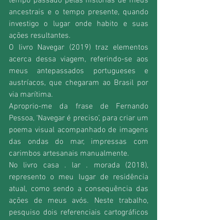
tempo passado pelas histórias de meus 
ancestrais e o tempo presente, quando 
investigo o lugar onde habito e suas 
ações resultantes.
O livro Navegar (2019) traz elementos 
acerca dessa viagem, referindo-se aos 
meus antepassados portugueses e 
austríacos, que chegaram ao Brasil por 
via marítima.
Aproprio-me da frase de Fernando 
Pessoa, ‘Navegar é preciso’, para criar um 
poema visual acompanhado de imagens 
das ondas do mar, impressas com 
carimbos artesanais manualmente.
No livro casa . lar . morada (2018), 
represento o meu lugar de residência 
atual, como sendo a consequência das 
ações de meus avós. Neste trabalho, 
pesquiso dois referenciais cartográficos 