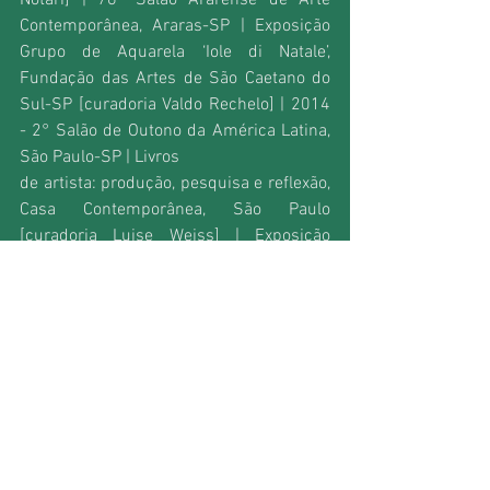
Notari] | 76º Salão Ararense de Arte 
Contemporânea, Araras-SP | Exposição 
Grupo de Aquarela ‘Iole di Natale’, 
Fundação das Artes de São Caetano do 
Sul-SP [curadoria Valdo Rechelo] | 2014 
- 2° Salão de Outono da América Latina, 
São Paulo-SP | Livros
de artista: produção, pesquisa e reflexão, 
Casa Contemporânea, São Paulo 
[curadoria Luise Weiss] | Exposição 
individual: 2016 - Marcia Rosenberger – 
Aquarelas e outras linguagens, 
Pinacoteca de SCSul-SP.
contato
+ 5511 99818-6754
rosenberger.marcia@gmail.com
loreleybooks.tumblr.com
@marciarosenberger