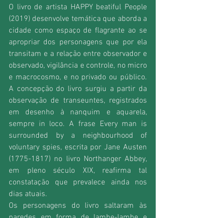
O livro de artista HAPPY beatiful People 
(2019) desenvolve temática que aborda a 
cidade como espaço de flagrante ao se 
apropriar dos personagens que por ela 
transitam e a relação entre observador e 
observado, vigilância e controle, no micro 
e macrocosmo, e no privado ou público. 
A concepção do livro surgiu a partir da 
observação de transeuntes, registrados 
em desenho à nanquim e aquarela, 
sempre in loco. A frase Every man is 
surrounded by a neighbourhood of 
voluntary spies, escrita por Jane Austen 
(1775-1817) no livro Northanger Abbey, 
em pleno século XIX, reafirma tal 
constatação que prevalece ainda nos 
dias atuais.
Os personagens do livro saltaram às 
paredes em forma de lambe-lambe e 