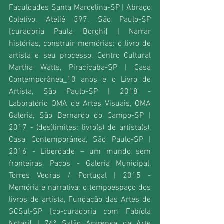
Faculdades Santa Marcelina-SP | Abraço 
Coletivo, Ateliê 397, São Paulo-SP 
[curadoria Paula Borghi] | Narrar 
histórias, construir memórias: o livro de 
artista e seu processo, Centro Cultural 
Martha Watts, Piracicaba-SP | Casa 
Contemporânea_10 anos e o Livro de 
Artista, São Paulo-SP | 2018 - 
Laboratório OMA de Artes Visuais, OMA 
Galeria, São Bernardo do Campo-SP | 
2017 - (des)limites: livro(s) de artista(s), 
Casa Contemporânea, São Paulo-SP | 
2016 - Liberdade – um mundo sem 
fronteiras, Paços - Galeria Municipal, 
Torres Vedras / Portugal | 2015 - 
Memória e narrativa: o tempoespaço dos 
livros de artista, Fundação das Artes de 
SCSul-SP [co-curadoria com Fabíola 