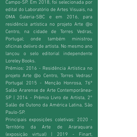
Campo-SP. Em 2018, foi selecionada por 
edital do Laboratório de Artes Visuais, na 
OMA Galeria-SBC e em 2016, para 
residência artística no projeto Arte @o 
Centro, na cidade de Torres Vedras, 
Portugal; onde também ministrou 
oficinas delivro de artista. No mesmo ano 
lançou o selo editorial independente 
Loreley Books.
Prêmios: 2016 - Residência Artística no 
projeto Arte @o Centro, Torres Vedras/ 
Portugal 2015 - Menção Honrosa, 76º 
Salão Ararense de Arte Contemporânea-
SP | 2014 - Prêmio Livro de Artista, 2° 
Salão de Outono da América Latina, São 
Paulo-SP.
Principais exposições coletivas: 2020 - 
Território da Arte de Araraquara 
(exposição virtual) | 2019 - Finart, 