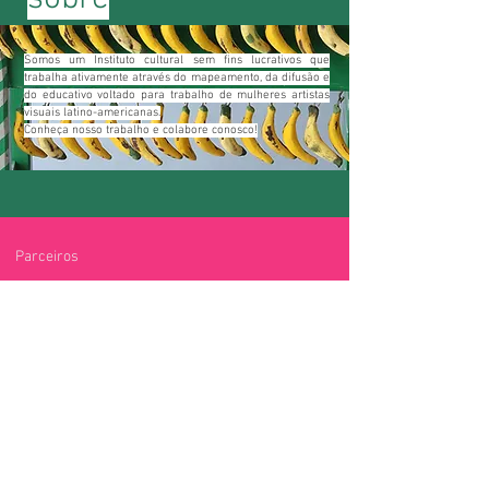
Somos um Instituto cultural sem fins lucrativos que
trabalha ativamente através do mapeamento, da difusão e
do educativo voltado para trabalho de mulheres artistas
visuais latino-americanas.
Conheça nosso trabalho e colabore conosco!
Parceiros